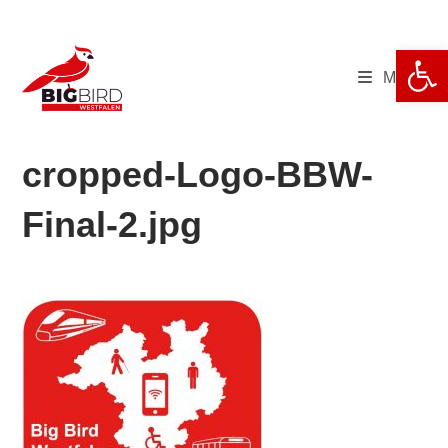
Zum
Inhalt
We
springen
Menü
cropped-Logo-BBW-
Final-2.jpg