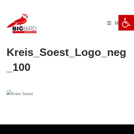
Zum
Inhalt
We
springen
Menü
Kreis_Soest_Logo_neg
_100